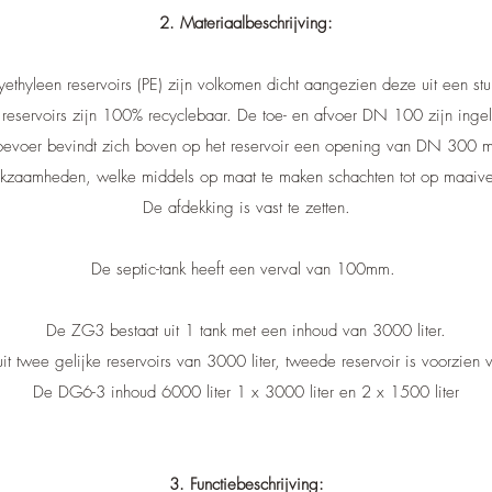
2. Materiaalbeschrijving:
ethyleen reservoirs (PE) zijn volkomen dicht aangezien deze uit een s
reservoirs zijn 100% recyclebaar. De toe- en afvoer DN 100 zijn ingel
toevoer bevindt zich boven op het reservoir een opening van DN 300 
kzaamheden, welke middels op maat te maken schachten tot op maaivel
De afdekking is vast te zetten.
De septic-tank heeft een verval van 100mm.
De ZG3 bestaat uit 1 tank met een inhoud van 3000 liter.
t twee gelijke reservoirs van 3000 liter, tweede reservoir is voorzien 
De DG6-3 inhoud 6000 liter 1 x 3000 liter en 2 x 1500 liter
3. Functiebeschrijving: