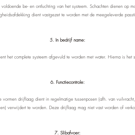
n voldoende be- en ontluchting van het systeem. Schachten dienen op m
igheidsafdekking dient vastgezet te worden met de meegeleverde passti
5. In bedrijf name:
ient het complete systeem afgevuld te worden met water. Hierna is het 
6. Functiecontrole:
te vormen drijflaag dient in regelmatige tussenposen (afh. van vuilvrach
llen) verwijdert te worden. Deze drijflaag mag niet vast worden of verk
7. Slibafvoer: