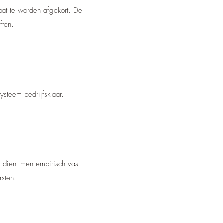
aat te worden afgekort. De
ften.
systeem bedrijfsklaar.
t, dient men empirisch vast
orsten.