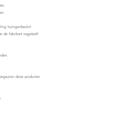
ter.
en.
ing lozingenbesluit
n de fabrikant nageleeft
rden.
 aangezien deze producten
n.