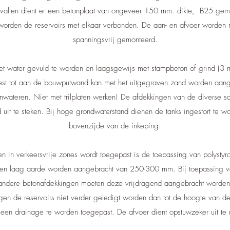
vallen dient er een betonplaat van ongeveer 150 mm. dikte, B25 gem
orden de reservoirs met elkaar verbonden. De aan- en afvoer worden m
spanningsvrij gemonteerd.
et water gevuld te worden en laagsgewijs met stampbeton of grind (
st tot aan de bouwputwand kan met het uitgegraven zand worden aangev
inwateren. Niet met trilplaten werken! De afdekkingen van de diverse 
t te steken. Bij hoge grondwaterstand dienen de tanks ingestort te wo
bovenzijde van de inkeping.
en in verkeersvrije zones wordt toegepast is de toepassing van polysty
en laag aarde worden aangebracht van 250-300 mm. Bij toepassing va
andere betonafdekkingen moeten deze vrijdragend aangebracht worden
en de reservoirs niet verder geledigt worden dan tot de hoogte van de
r een drainage te worden toegepast. De afvoer dient opstuwzeker uit te