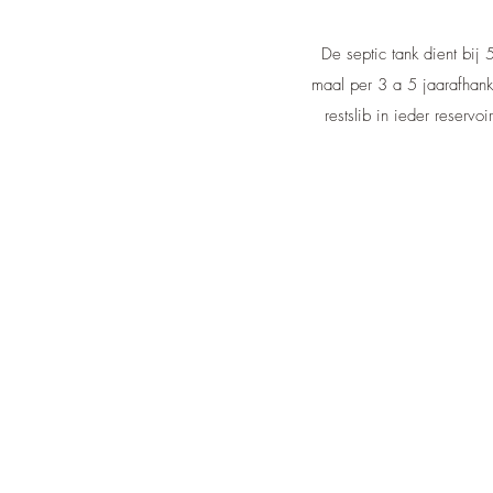
De septic tank dient bij
maal per 3 a 5 jaarafhank
restslib in ieder reserv