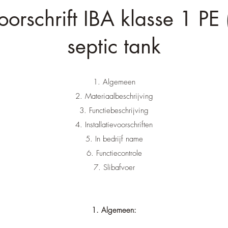
orschrift IBA klasse 1 PE (
septic tank
1. Algemeen
2. Materiaalbeschrijving
3. Functiebeschrijving
4. Installatievoorschriften
5. In bedrijf name
6. Functiecontrole
7. Slibafvoer
1. Algemeen: