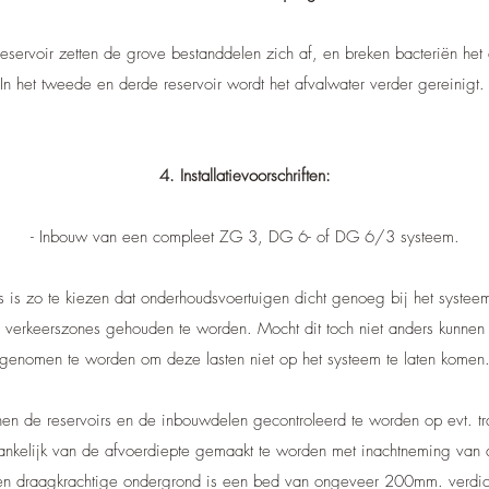
 reservoir zetten de grove bestanddelen zich af, en breken bacteriën het 
In het tweede en derde reservoir wordt het afvalwater verder gereinigt
4. Installatievoorschriften:
- Inbouw van een compleet ZG 3, DG 6- of DG 6/3 systeem.
 is zo te kiezen dat onderhoudsvoertuigen dicht genoeg bij het syste
n verkeerszones gehouden te worden. Mocht dit toch niet anders kunne
genomen te worden om deze lasten niet op het systeem te laten komen
en de reservoirs en de inbouwdelen gecontroleerd te worden op evt. t
ankelijk van de afvoerdiepte gemaakt te worden met inachtneming van
een draagkrachtige ondergrond is een bed van ongeveer 200mm. verdich