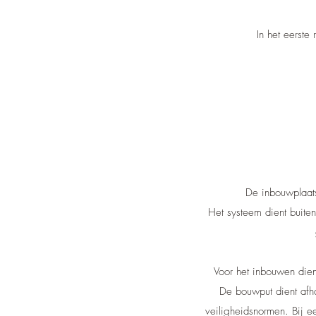
In het eerste
De inbouwplaats
Het systeem dient buite
Voor het inbouwen dien
De bouwput dient afh
veiligheidsnormen. Bij 