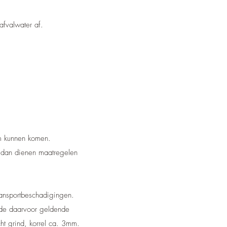
afvalwater af.
.
em kunnen komen.
n dan dienen maatregelen
.
ransportbeschadigingen.
 de daarvoor geldende
t grind, korrel ca. 3mm.