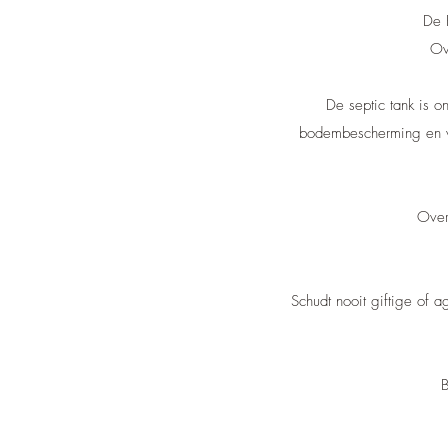
De 
Ov
De septic tank is 
bodembescherming en vol
Over
Schudt nooit giftige of 
B