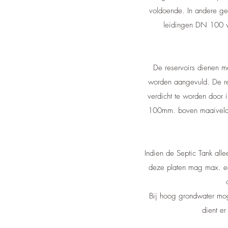
voldoende. In andere ge
leidingen DN 100 w
De reservoirs dienen m
worden aangevuld. De re
verdicht te worden door 
100mm. boven maaiveld ui
Indien de Septic Tank alle
deze platen mag max. e
Bij hoog grondwater mog
dient e