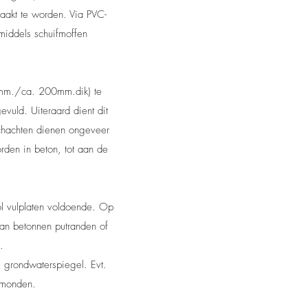
aakt te worden. Via PVC-
iddels schuifmoffen
3 mm./ca. 200mm.dik) te
uld. Uiteraard dient dit
schachten dienen ongeveer
rden in beton, tot aan de
rol vulplaten voldoende. Op
n betonnen putranden of
.
 grondwaterspiegel. Evt.
 monden.