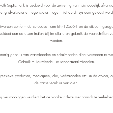
Roth Septic Tank is bedoeld voor de zuivering van huishoudelijk afvalwa
erig afvalwater en regenwater mogen niet op dit systeem geloost word
ontworpen conform de Europese norm EN-12566-1 en de uitvoeringsregel
doet aan de eisen indien bij installatie en gebruik de voorschriften va
worden.
matig gebruik van wasmiddelen en schuimbaden dient vermeden te wo
Gebruik milieuvriendelijke schoonmaakmiddelen.
agressieve producten, medicijnen, olie, verfmiddelen etc. in de afvoer,
de bacteriecultuur verstoren.
ij verstoppingen verdient het de voorkeur deze mechanisch te verhelpe