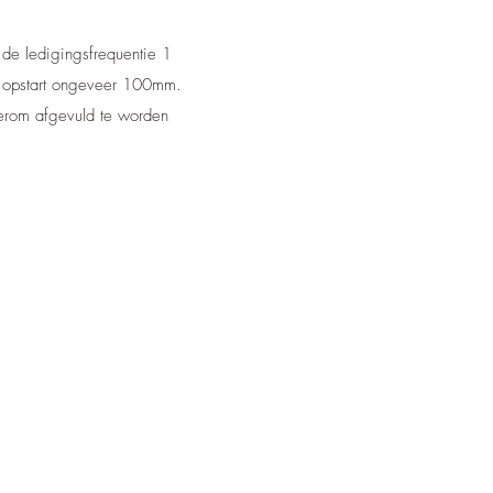
 de ledigingsfrequentie 1
le opstart ongeveer 100mm.
ederom afgevuld te worden