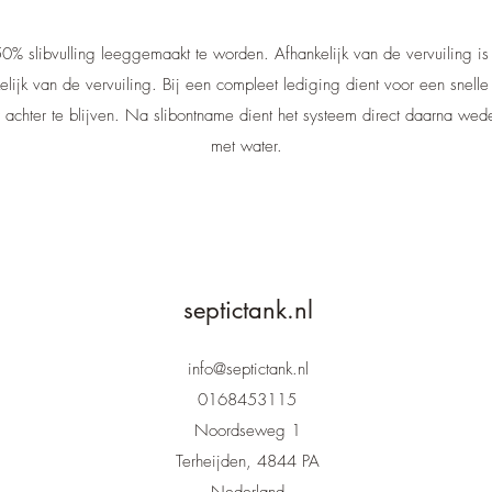
 50% slibvulling leeggemaakt te worden. Afhankelijk van de vervuiling is
elijk van de vervuiling. Bij een compleet lediging dient voor een snel
oir achter te blijven. Na slibontname dient het systeem direct daarna w
met water.
septictank.nl
info@septictank.nl
0168453115
Noordseweg 1
Terheijden, 4844 PA